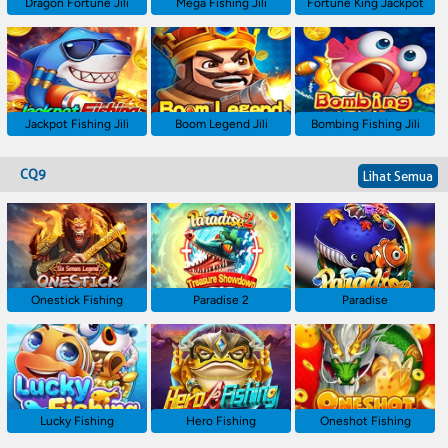
Dragon Fortune Jili
Mega Fishing Jili
Fortune King Jackpot
Jackpot Fishing Jili
Boom Legend Jili
Bombing Fishing Jili
CQ9
Lihat Semua
Onestick Fishing
Paradise 2
Paradise
Lucky Fishing
Hero Fishing
Oneshot Fishing