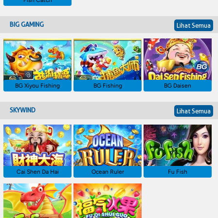
BIG GAMING
Lihat Semua
BG Xiyou Fishing
BG Fishing
BG Daisen
SKYWIND
Lihat Semua
Cai Shen Da Hai
Ocean Ruler
Fu Fish