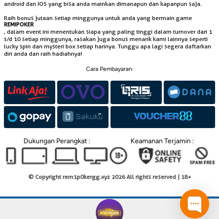
android dan IOS yang bisa anda mainkan dimanapun dan kapanpun saja.
Raih bonus jutaan setiap minggunya untuk anda yang bermain game
REMIPOKER
, dalam event ini menentukan siapa yang paling tinggi dalam turnover dari 1
s/d 10 setiap minggunya, rasakan juga bonus menarik kami lainnya seperti
lucky spin dan mysteri box setiap harinya. Tunggu apa lagi segera daftarkan
diri anda dan raih hadiahnya!
Cara Pembayaran:
Dukungan Perangkat :
Keamanan Terjamin :
© Copyright rem1p0kergg.xyz 2026 All rights reserved | 18+