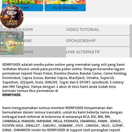
Fu Farm
Fu Qi Shui Guo
HUBUNGI KAMI
VIDEO TUTORIAL
JADWAL BANK
SPONSORSHIP
CARA BERMAIN
LINK ALTERNATIF
REMIPOKER adalah media poker online yang memakai uang asli yang kami
sediakan khusus untuk para pecinta poker online. Dengan beraneka ragam
permainan seperti Texas Poker, Domino Dealer, Bandar Ceme, Ceme Keliling,
Dominobet, Capsa Susun, Bandar Capsa, Blackjack, Omaha, Super10,
Superbull, QQspirit, Slots, IDNLIVE, Togel dan E-SPORT, sportbook, E-lottery
dan MM Tangkas. Hanya dengan 1 akun di situs kami anda sudah bisa
bermain semua fitur permainan di
REMIPOKER.
Kami mengutamakan semua member REMIPOKER kenyamanan dan
kemudahan dalam semua transaksi, untuk itu kami bekerja sama dengan
berbagai bank terkenal di indonesia di antaranya BCA, BSI, BNI, BRI,
CIMBNIAGA, MANDIRI, MAYBANK, MEGA, PERMATA, SINARMAS, PANIN , JENIUS ,
KOSPIN JASA , EWALLET , SAKUKU , SEABANK , OVO , LINKAJA , JAGO , GOPAY ,
DANA , DANAMON selain itu REMIPOKER di support oleh perangkat seperti