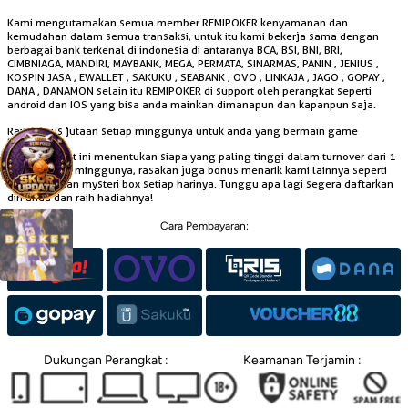
Kami mengutamakan semua member REMIPOKER kenyamanan dan
kemudahan dalam semua transaksi, untuk itu kami bekerja sama dengan
berbagai bank terkenal di indonesia di antaranya BCA, BSI, BNI, BRI,
CIMBNIAGA, MANDIRI, MAYBANK, MEGA, PERMATA, SINARMAS, PANIN , JENIUS ,
KOSPIN JASA , EWALLET , SAKUKU , SEABANK , OVO , LINKAJA , JAGO , GOPAY ,
DANA , DANAMON selain itu REMIPOKER di support oleh perangkat seperti
android dan IOS yang bisa anda mainkan dimanapun dan kapanpun saja.
Raih bonus jutaan setiap minggunya untuk anda yang bermain game
REMIPOKER
, dalam event ini menentukan siapa yang paling tinggi dalam turnover dari 1
s/d 10 setiap minggunya, rasakan juga bonus menarik kami lainnya seperti
lucky spin dan mysteri box setiap harinya. Tunggu apa lagi segera daftarkan
diri anda dan raih hadiahnya!
Cara Pembayaran:
Dukungan Perangkat :
Keamanan Terjamin :