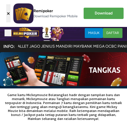
Remipoker
×
Download
Download Remipoker Mobile
MASUK
DAFTAR
B DANAMON E-WALLET JAGO JENIUS MANDIRI MAYBANK MEGA OCBC PAN
INFO:
Game kartu Mickeymouse Bolatangkas hadir dengan tampilan baru dan
menarik, Mickeymouse atau Tangkas merupakan permainan kartu
terpopuler di Indonesia. Permainan 7 kartu dengan pemilihan kartu terbaik
dan tertinggi yang akan menguji ketangkasanmu. Kini game Mickey
Mouse bisa dimainkan melalui mobile. Raih kesempatan mendapatkan
bonus / jackpot pada setiap putaran kartu terbaik yang didapatkan,
Mainkan sekarang dan rasakan keseruannya!.